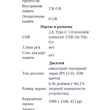
процессор
Внутренняя
256 GB
память
Оперативная
8 GB
память
Порты и разъемы
2.0, Type-C 1.0 reversible
USB
connector, USB On-The-
Go
3.5mm jack
нет
Слот для карт
нет
памяти
Дисплей
емкостный сенсорный
Тип дисплея
экран IPS LCD, 16M
цветов
6.26 дюймов (~84.1%
Размер экрана
лицевой поверхности
устройства)
Разрешение
1080 x 2340, 412 ppi
экрана
Защита