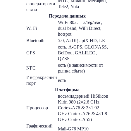
МТС, Билайн, Мегафон,
с операторами
Tele2, Yota
связи
Передача данных
Wi-Fi 802.11 a/b/g/n/ac,
Wi-Fi
dual-band, WiFi Direct,
hotspot
Bluetooth
5.0, A2DP, aptX HD, LE
есть, A-GPS, GLONASS,
GPS
BeiDou, GALILEO,
QZSS
есть (в зависимости от
NFC
рынка сбыта)
Инфракрасный
есть
порт
Платформа
восьмиядерный HiSilicon
Kirin 980 (2×2.6 GHz
Процессор
Cortex-A76 & 2×1.92
GHz Cortex-A76 & 4×1.8
GHz Cortex-A55)
Графический
Mali-G76 MP10