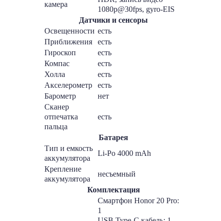
камера
1080p@30fps, gyro-EIS
Датчики и сенсоры
Освещенности
есть
Приближения
есть
Гироскоп
есть
Компас
есть
Холла
есть
Акселерометр
есть
Барометр
нет
Сканер
отпечатка
есть
пальца
Батарея
Тип и емкость
Li-Po 4000 mAh
аккумулятора
Крепление
несъемный
аккумулятора
Комплектация
Смартфон Honor 20 Pro:
1
USB Type-C кабель: 1