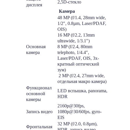
2,5D-стекло
дисплея
Камера
48 MP (f/1.4, 28mm wide,
1/2″, 0.8µm, Laser/PDAF,
OIS)
16 MP (f/2.2, 13mm
ultrawide, 1/3.1″)
Основная
8 MP (f/2.4, 80mm
камера
telephoto, 1/4.4″,
Laser/PDAF, OIS, 3х-
кратный оптический
зум)
2 MP (f/2.4, 27mm wide,
отдельная макро камера)
Функционал
LED вспышка, panorama,
основной
HDR
камеры
2160p@30fps,
Запись видео
1080p@30/60fps, gyro-
EIS
32 MP (f/2.0, 0.8µm),
Фронтальная
HDR, запись видео