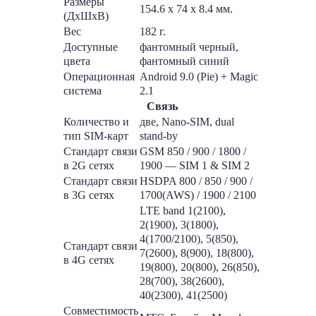
Размеры
154.6 x 74 x 8.4 мм.
(ДxШxВ)
Вес
182 г.
Доступные
фантомный черный,
цвета
фантомный синий
Операционная
Android 9.0 (Pie) + Magic
система
2.1
Связь
Количество и
две, Nano-SIM, dual
тип SIM-карт
stand-by
Стандарт связи
GSM 850 / 900 / 1800 /
в 2G сетях
1900 — SIM 1 & SIM 2
Стандарт связи
HSDPA 800 / 850 / 900 /
в 3G сетях
1700(AWS) / 1900 / 2100
LTE band 1(2100),
2(1900), 3(1800),
4(1700/2100), 5(850),
Стандарт связи
7(2600), 8(900), 18(800),
в 4G сетях
19(800), 20(800), 26(850),
28(700), 38(2600),
40(2300), 41(2500)
Совместимость