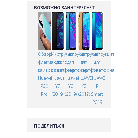
ВОЗМОЖНО ЗАИНТЕРЕСУЕТ:
Обзор
Инструкция
Инструкция
Инструкция
Инструкция
флагманского
для
для
для
для
камерофона
смартфона
смартфона
смартфона
смартфона
Huawei
Huawei
Huawei
HUAWEI
HUAWEI
P30
Y7
Y6
Y5
P
Pro
(2019)
(2019)
(2019)
Smart
2019
ПОДЕЛИТЬСЯ: