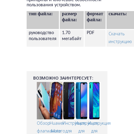
принципы и ключевые особенности
пользования устройством.
тип файла:
размер
формат
скачать:
файла:
файла:
руководство
1.70
PDF
Скачать
пользователя
мегабайт
инструкцию
ВОЗМОЖНО ЗАИНТЕРЕСУЕТ:
Обзор
Huawei
Инструкция
Инструкция
Инструкция
флагманского
Mate
для
для
для