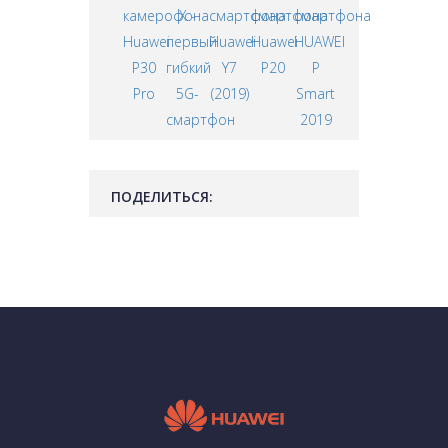
камерофона
X -
смартфона
смартфона
смартфона
Huawei
первый
Huawei
Huawei
HUAWEI
P30
гибкий
Y7
P20
P
Pro
5G-
(2019)
Smart
смартфон
2019
ПОДЕЛИТЬСЯ: