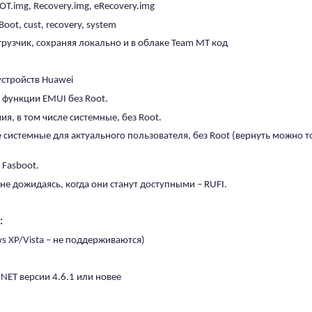
.img, Recovery.img, eRecovery.img
ot, cust, recovery, system
рузчик, сохраняя локально и в облаке Team MT код
устройств Huawei
функции EMUI без Root.
я, в том числе системные, без Root.
 системные для актуального пользователя, без Root (вернуть можно т
Fasboot.
е дожидаясь, когда они станут доступными – RUFI.
:
ws XP/Vista – не поддерживаются)
.NET версии 4.6.1 или новее