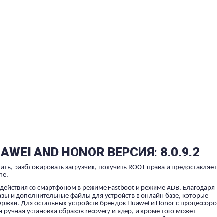
AWEI AND HONOR ВЕРСИЯ: 8.0.9.2
ить, разблокировать загрузчик, получить ROOT права и предоставляет
ne.
ействия со смартфоном в режиме Fastboot и режиме ADB. Благодаря
азы и дополнительные файлы для устройств в онлайн базе, которые
ержки. Для остальных устройств брендов Huawei и Honor с процессор
 ручная установка образов recovery и ядер, и кроме того может