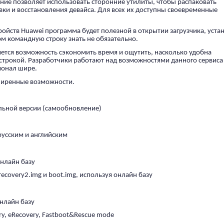
ние позволяет использовать сторонние утилиты, чтобы распаковать
ки и восстановления девайса. Для всех их доступны своевременные
йств Huawei программа будет полезной в открытии загрузчика, уста
ом командную строку знать не обязательно.
ется возможность сэкономить время и ощутить, насколько удобна
строкой. Разработчики работают над возможностями данного сервиса
ионал шире.
ширенные возможности.
альной версии (самообновление)
усским и английским
онлайн базу
 recovery2.img и boot.img, используя онлайн базу
онлайн базу
y, eRecovery, Fastboot&Rescue mode