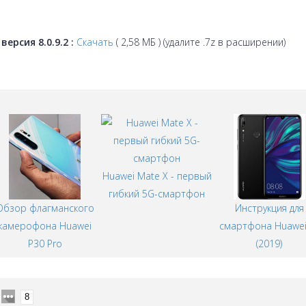
ерсия 8.0.9.2 :
Скачать
( 2,58 МБ ) (удалите .7z в расширении)
Huawei Mate X - первый
гибкий 5G-смартфон
Обзор флагманского
Инструкция для
камерофона Huawei
смартфона Huawei
P30 Pro
(2019)
8