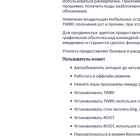
использоваться раскирпичка. Приложе
прошивки, получить коды разблокиров
обновления.
Новичкам-владельцам мобильных устро
TWRP, получения рут и прочем, при эт
Для продвинутых адептов предоставля
графическая оболочка над командной 
ежедневно и стараются сделать функц
Утилита предоставляет базовые и рас
Пользователь может
• Автообновлять аппарат до акту
• Работать в оффлайн режиме
• Менять язык программы между р
• Устанавливать TWRP
• Устанавливать TWRP, используя 
• Устанавливать сток recovery.img,
• Устанавливать ROOT
• Устанавливать ROOT, используя 
• Перезагружаться в режим Recover